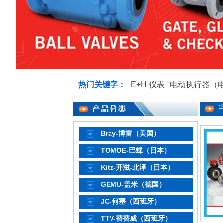
热门关键字：
E+H 仪表
电动执行器（
ABO蝶阀
Bray-博雷（美国）
TOMOE-巴蝶（日本）
Kitz-开滋-北泽（日本）
GEMU-盖米（德国）
JC-何塞（西班牙）
TTV-替替威（西班牙）