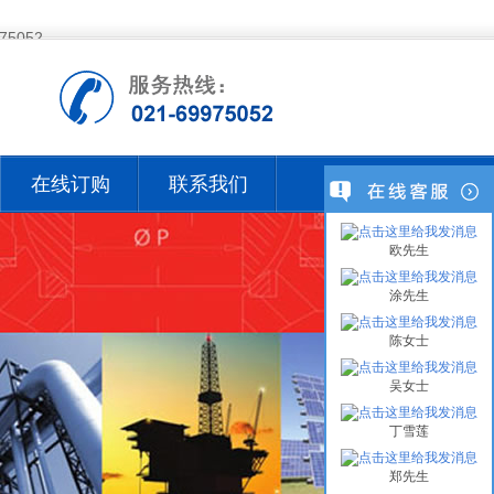
75052
在线订购
联系我们
欧先生
涂先生
陈女士
吴女士
丁雪莲
郑先生