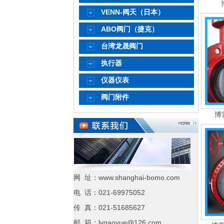
VENN-阀天（日本）
ABO阀门（捷克）
台湾龙晟阀门
执行器
仪器仪表
阀门附件
博雷
网 址：www.shanghai-bomo.com
电 话：021-69975052
传 真：021-51685627
邮 箱：lvgaoyue@126.com